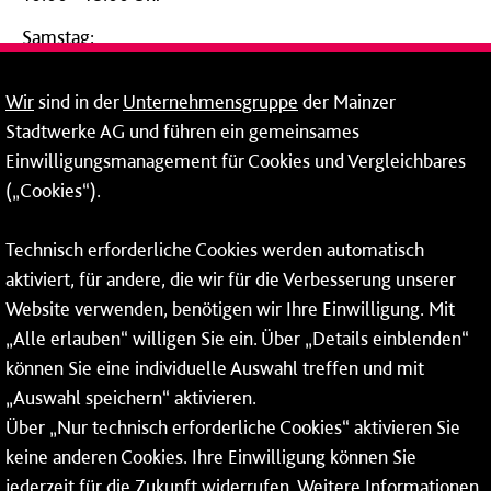
Samstag:
09:00 - 14:00 Uhr
Wir
sind in der
Unternehmensgruppe
der Mainzer
24-Stunden-Telefon*
Stadtwerke AG und führen ein gemeinsames
Einwilligungsmanagement für Cookies und Vergleichbares
06131 – 12 77 77
(„Cookies“).
Fax: 06131 – 12 66 66
Technisch erforderliche Cookies werden automatisch
aktiviert, für andere, die wir für die Verbesserung unserer
* Montags bis freitags bis 7 und ab 18 Uhr sowie an
Website verwenden, benötigen wir Ihre Einwilligung. Mit
Wochenenden und Feiertagen ganztags werden Ihre
„Alle erlauben“ willigen Sie ein. Über „Details einblenden“
Anrufe je nach Themenauswahl an ein Callcenter des
RMV oder von nextbike weitergeleitet. Dort erhalten Sie
können Sie eine individuelle Auswahl treffen und mit
ausschließlich Auskünfte zum Fahrplan bzw. zu
„Auswahl speichern“ aktivieren.
meinRad.
Über „Nur technisch erforderliche Cookies“ aktivieren Sie
keine anderen Cookies. Ihre Einwilligung können Sie
jederzeit für die Zukunft widerrufen. Weitere Informationen