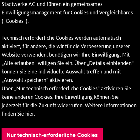
24-Stunden-Telefon*
Stadtwerke AG und führen ein gemeinsames
Einwilligungsmanagement für Cookies und Vergleichbares
06131 – 12 77 77
(„Cookies“).
Fax: 06131 – 12 66 66
Technisch erforderliche Cookies werden automatisch
aktiviert, für andere, die wir für die Verbesserung unserer
* Montags bis freitags bis 7 und ab 18 Uhr sowie an
Website verwenden, benötigen wir Ihre Einwilligung. Mit
Wochenenden und Feiertagen ganztags werden Ihre
„Alle erlauben“ willigen Sie ein. Über „Details einblenden“
Anrufe je nach Themenauswahl an ein Callcenter des
RMV oder von nextbike weitergeleitet. Dort erhalten Sie
können Sie eine individuelle Auswahl treffen und mit
ausschließlich Auskünfte zum Fahrplan bzw. zu
„Auswahl speichern“ aktivieren.
meinRad.
Über „Nur technisch erforderliche Cookies“ aktivieren Sie
keine anderen Cookies. Ihre Einwilligung können Sie
jederzeit für die Zukunft widerrufen. Weitere Informationen
finden Sie
hier
.
Nur technisch-erforderliche Cookies