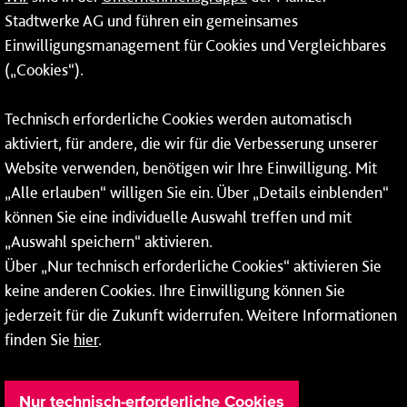
24-Stunden-Telefon*
Stadtwerke AG und führen ein gemeinsames
Einwilligungsmanagement für Cookies und Vergleichbares
06131 – 12 77 77
(„Cookies“).
Fax: 06131 – 12 66 66
Technisch erforderliche Cookies werden automatisch
aktiviert, für andere, die wir für die Verbesserung unserer
* Montags bis freitags bis 7 und ab 18 Uhr sowie an
Website verwenden, benötigen wir Ihre Einwilligung. Mit
Wochenenden und Feiertagen ganztags werden Ihre
„Alle erlauben“ willigen Sie ein. Über „Details einblenden“
Anrufe je nach Themenauswahl an ein Callcenter des
RMV oder von nextbike weitergeleitet. Dort erhalten Sie
können Sie eine individuelle Auswahl treffen und mit
ausschließlich Auskünfte zum Fahrplan bzw. zu
„Auswahl speichern“ aktivieren.
meinRad.
Über „Nur technisch erforderliche Cookies“ aktivieren Sie
keine anderen Cookies. Ihre Einwilligung können Sie
jederzeit für die Zukunft widerrufen. Weitere Informationen
finden Sie
hier
.
Nur technisch-erforderliche Cookies