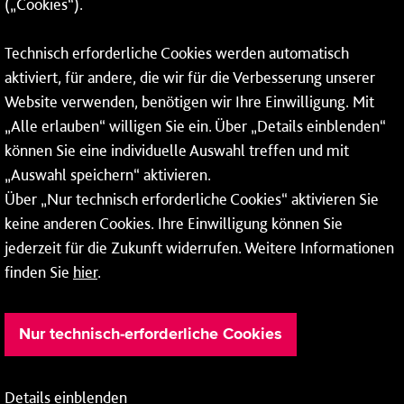
(„Cookies“).
Fax: 06131 – 12 66 66
Technisch erforderliche Cookies werden automatisch
aktiviert, für andere, die wir für die Verbesserung unserer
* Montags bis freitags bis 7 und ab 18 Uhr sowie an
Website verwenden, benötigen wir Ihre Einwilligung. Mit
Wochenenden und Feiertagen ganztags werden Ihre
„Alle erlauben“ willigen Sie ein. Über „Details einblenden“
Anrufe je nach Themenauswahl an ein Callcenter des
RMV oder von nextbike weitergeleitet. Dort erhalten Sie
können Sie eine individuelle Auswahl treffen und mit
ausschließlich Auskünfte zum Fahrplan bzw. zu
„Auswahl speichern“ aktivieren.
meinRad.
Über „Nur technisch erforderliche Cookies“ aktivieren Sie
keine anderen Cookies. Ihre Einwilligung können Sie
jederzeit für die Zukunft widerrufen. Weitere Informationen
finden Sie
hier
.
Nur technisch-erforderliche Cookies
Details einblenden