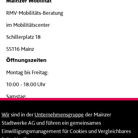
Mainzer Mobilität
RMV-Mobilitäts-Beratung
im Mobilitätscenter
Schillerplatz 18
55116 Mainz
Öffnungszeiten
Montag bis Freitag:
10:00 - 18:00 Uhr
Samstag:
09:00 - 14:00 Uhr
Wir
sind in der
Unternehmensgruppe
der Mainzer
24-Stunden-Telefon*
Stadtwerke AG und führen ein gemeinsames
Einwilligungsmanagement für Cookies und Vergleichbares
06131 – 12 77 77