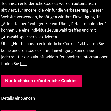
Technisch erforderliche Cookies werden automatisch
aktiviert, für andere, die wir für die Verbesserung unserer
* Montags bis freitags bis 7 und ab 18 Uhr sowie an
Website verwenden, benötigen wir Ihre Einwilligung. Mit
Wochenenden und Feiertagen ganztags werden Ihre
„Alle erlauben“ willigen Sie ein. Über „Details einblenden“
Anrufe je nach Themenauswahl an ein Callcenter des
RMV oder von nextbike weitergeleitet. Dort erhalten Sie
können Sie eine individuelle Auswahl treffen und mit
ausschließlich Auskünfte zum Fahrplan bzw. zu
„Auswahl speichern“ aktivieren.
meinRad.
Über „Nur technisch erforderliche Cookies“ aktivieren Sie
keine anderen Cookies. Ihre Einwilligung können Sie
jederzeit für die Zukunft widerrufen. Weitere Informationen
finden Sie
hier
.
Nur technisch-erforderliche Cookies
Details einblenden