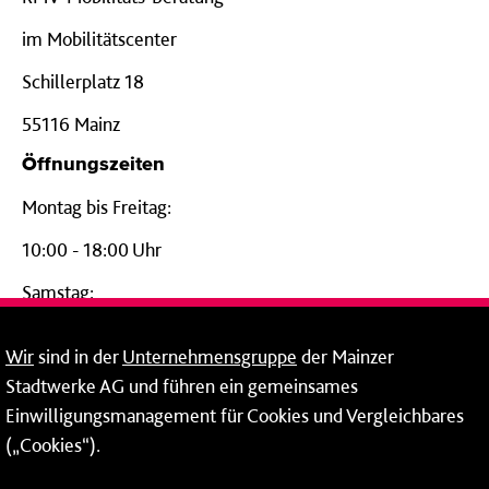
im Mobilitätscenter
Schillerplatz 18
55116 Mainz
Öffnungszeiten
Montag bis Freitag:
10:00 - 18:00 Uhr
Samstag:
09:00 - 14:00 Uhr
Wir
sind in der
Unternehmensgruppe
der Mainzer
24-Stunden-Telefon*
Stadtwerke AG und führen ein gemeinsames
Einwilligungsmanagement für Cookies und Vergleichbares
06131 – 12 77 77
(„Cookies“).
Fax: 06131 – 12 66 66