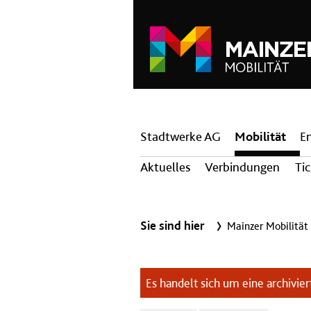
Hauptnavigation
Stadtwerke AG
Mobilität
E
Aktuelles
Verbindungen
Ti
Sie sind hier
Mainzer Mobilität
Es handelt sich um eine archiviert