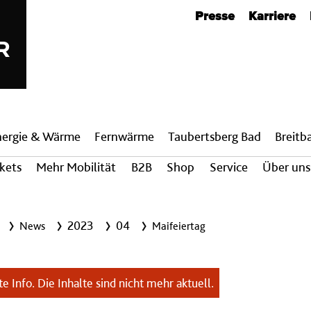
Metanavigation
Presse
Karriere
nergie & Wärme
Fern­wärme
Taubertsberg Bad
Breit­
ckets
Mehr Mobilität
B2B
Shop
Service
Über uns
2023
04
News
Maifeiertag
e Info. Die Inhalte sind nicht mehr aktuell.