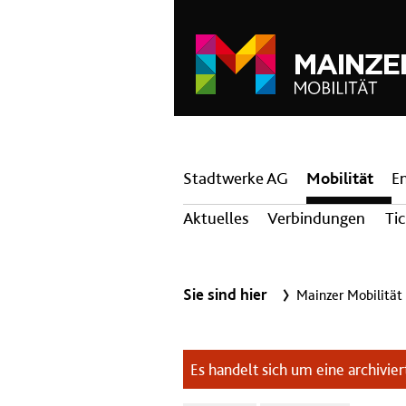
Hauptnavigation
Stadtwerke AG
Mobilität
E
Aktuelles
Verbindungen
Ti
Sie sind hier
Mainzer Mobilität
Es handelt sich um eine archiviert