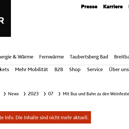
Metanavigation
Presse
Karriere
nergie & Wärme
Fern­wärme
Taubertsberg Bad
Breit­
ckets
Mehr Mobilität
B2B
Shop
Service
Über uns
2023
07
News
Mit Bus und Bahn zu den Weinfeste
e Info. Die Inhalte sind nicht mehr aktuell.