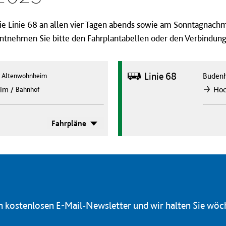
 Linie 68 an allen vier Tagen abends sowie am Sonntagnachm
 entnehmen Sie bitte den Fahrplantabellen oder den Verbindun
Bus
Linie 68
/
Buden
Altenwohnheim
/
eim
Hoc
Bahnhof
nach
Fahrpläne
en kostenlosen E-Mail-Newsletter und wir halten Sie wöc