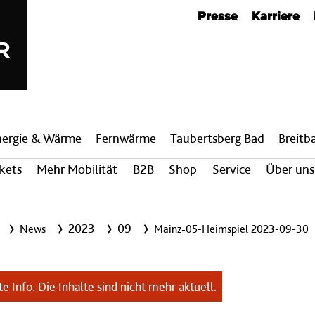
Metanavigation
Presse
Karriere
nergie & Wärme
Fern­wärme
Taubertsberg Bad
Breit­
ckets
Mehr Mobilität
B2B
Shop
Service
Über uns
2023
09
News
Mainz-05-Heimspiel 2023-09-30
e Info. Die Inhalte sind nicht mehr aktuell.