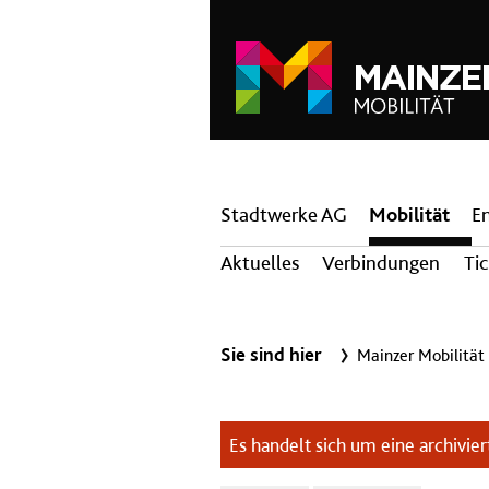
Hauptnavigation
Stadtwerke AG
Mobilität
E
Aktuelles
Verbindungen
Ti
Sie sind hier
Mainzer Mobilität
Es handelt sich um eine archiviert