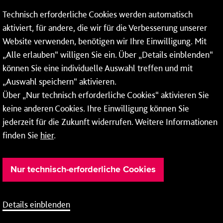
Technisch erforderliche Cookies werden automatisch
aktiviert, für andere, die wir für die Verbesserung unserer
* Montags bis freitags bis 7 und ab 18 Uhr sowie an
Website verwenden, benötigen wir Ihre Einwilligung. Mit
Wochenenden und Feiertagen ganztags werden Ihre
„Alle erlauben“ willigen Sie ein. Über „Details einblenden“
Anrufe je nach Themenauswahl an ein Callcenter des
RMV oder von nextbike weitergeleitet. Dort erhalten Sie
können Sie eine individuelle Auswahl treffen und mit
ausschließlich Auskünfte zum Fahrplan bzw. zu
„Auswahl speichern“ aktivieren.
meinRad.
Über „Nur technisch erforderliche Cookies“ aktivieren Sie
keine anderen Cookies. Ihre Einwilligung können Sie
jederzeit für die Zukunft widerrufen. Weitere Informationen
finden Sie
hier
.
Nur technisch-erforderliche Cookies
Details einblenden