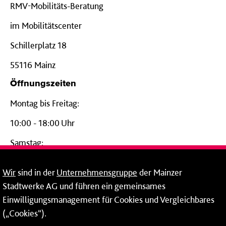
RMV-Mobilitäts-Beratung
im Mobilitätscenter
Schillerplatz 18
55116 Mainz
Öffnungszeiten
Montag bis Freitag:
10:00 - 18:00 Uhr
Samstag:
09:00 - 14:00 Uhr
Wir
sind in der
Unternehmensgruppe
der Mainzer
24-Stunden-Telefon*
Stadtwerke AG und führen ein gemeinsames
Einwilligungsmanagement für Cookies und Vergleichbares
06131 – 12 77 77
(„Cookies“).
Fax: 06131 – 12 66 66