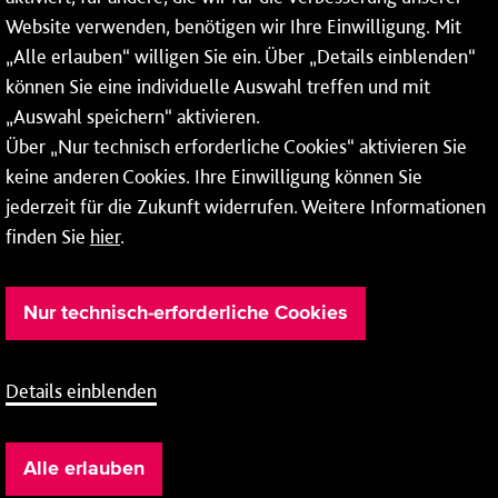
* Montags bis freitags bis 7 und ab 18 Uhr sowie an
Website verwenden, benötigen wir Ihre Einwilligung. Mit
Wochenenden und Feiertagen ganztags werden Ihre
„Alle erlauben“ willigen Sie ein. Über „Details einblenden“
Anrufe je nach Themenauswahl an ein Callcenter des
RMV oder von nextbike weitergeleitet. Dort erhalten Sie
können Sie eine individuelle Auswahl treffen und mit
ausschließlich Auskünfte zum Fahrplan bzw. zu
„Auswahl speichern“ aktivieren.
meinRad.
Über „Nur technisch erforderliche Cookies“ aktivieren Sie
keine anderen Cookies. Ihre Einwilligung können Sie
jederzeit für die Zukunft widerrufen. Weitere Informationen
finden Sie
hier
.
Nur technisch-erforderliche Cookies
Details einblenden
Barrierefreiheit
Cookie-Einstellung
Impressum
Alle erlauben