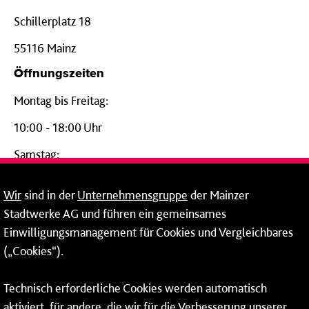
Schillerplatz 18
55116 Mainz
Öffnungszeiten
Montag bis Freitag:
10:00 - 18:00 Uhr
Samstag:
09:00 - 14:00 Uhr
Wir
sind in der
Unternehmensgruppe
der Mainzer
24-Stunden-Telefon*
Stadtwerke AG und führen ein gemeinsames
Einwilligungsmanagement für Cookies und Vergleichbares
06131 – 12 77 77
(„Cookies“).
Fax: 06131 – 12 66 66
Technisch erforderliche Cookies werden automatisch
aktiviert, für andere, die wir für die Verbesserung unserer