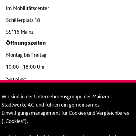
im Mobilitätscenter
Schillerplatz 18
55116 Mainz
Öffnungszeiten
Montag bis Freitag:
10:00 - 18:00 Uhr
Samstag:
09:00 - 14:00 Uhr
Wir
sind in der
Unternehmensgruppe
der Mainzer
24-Stunden-Telefon*
Stadtwerke AG und führen ein gemeinsames
Einwilligungsmanagement für Cookies und Vergleichbares
06131 – 12 77 77
(„Cookies“).
Fax: 06131 – 12 66 66