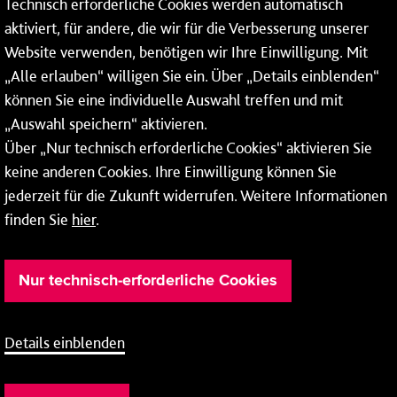
Technisch erforderliche Cookies werden automatisch
aktiviert, für andere, die wir für die Verbesserung unserer
* Montags bis freitags bis 7 und ab 18 Uhr sowie an
Website verwenden, benötigen wir Ihre Einwilligung. Mit
Wochenenden und Feiertagen ganztags werden Ihre
„Alle erlauben“ willigen Sie ein. Über „Details einblenden“
Anrufe je nach Themenauswahl an ein Callcenter des
RMV oder von nextbike weitergeleitet. Dort erhalten Sie
können Sie eine individuelle Auswahl treffen und mit
ausschließlich Auskünfte zum Fahrplan bzw. zu
„Auswahl speichern“ aktivieren.
meinRad.
Über „Nur technisch erforderliche Cookies“ aktivieren Sie
keine anderen Cookies. Ihre Einwilligung können Sie
jederzeit für die Zukunft widerrufen. Weitere Informationen
finden Sie
hier
.
Nur technisch-erforderliche Cookies
Details einblenden
Barrierefreiheit
Cookie-Einstellung
Impressum