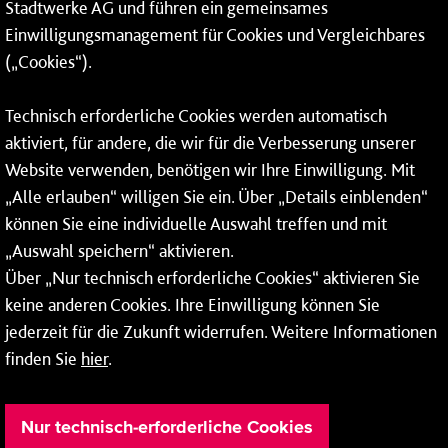
Stadtwerke AG und führen ein gemeinsames
Einwilligungsmanagement für Cookies und Vergleichbares
06131 – 12 77 77
(„Cookies“).
Fax: 06131 – 12 66 66
Technisch erforderliche Cookies werden automatisch
aktiviert, für andere, die wir für die Verbesserung unserer
* Montags bis freitags bis 7 und ab 18 Uhr sowie an
Website verwenden, benötigen wir Ihre Einwilligung. Mit
Wochenenden und Feiertagen ganztags werden Ihre
„Alle erlauben“ willigen Sie ein. Über „Details einblenden“
Anrufe je nach Themenauswahl an ein Callcenter des
RMV oder von nextbike weitergeleitet. Dort erhalten Sie
können Sie eine individuelle Auswahl treffen und mit
ausschließlich Auskünfte zum Fahrplan bzw. zu
„Auswahl speichern“ aktivieren.
meinRad.
Über „Nur technisch erforderliche Cookies“ aktivieren Sie
keine anderen Cookies. Ihre Einwilligung können Sie
jederzeit für die Zukunft widerrufen. Weitere Informationen
finden Sie
hier
.
Nur technisch-erforderliche Cookies