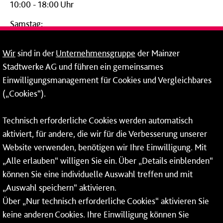
10:00 - 18:00 Uhr
Samstag:
09:00 - 14:00 Uhr
Wir
sind in der
Unternehmensgruppe
der Mainzer
24-Stunden-Telefon*
Stadtwerke AG und führen ein gemeinsames
Einwilligungsmanagement für Cookies und Vergleichbares
06131 – 12 77 77
(„Cookies“).
Fax: 06131 – 12 66 66
Technisch erforderliche Cookies werden automatisch
aktiviert, für andere, die wir für die Verbesserung unserer
* Montags bis freitags bis 7 und ab 18 Uhr sowie an
Website verwenden, benötigen wir Ihre Einwilligung. Mit
Wochenenden und Feiertagen ganztags werden Ihre
„Alle erlauben“ willigen Sie ein. Über „Details einblenden“
Anrufe je nach Themenauswahl an ein Callcenter des
RMV oder von nextbike weitergeleitet. Dort erhalten Sie
können Sie eine individuelle Auswahl treffen und mit
ausschließlich Auskünfte zum Fahrplan bzw. zu
„Auswahl speichern“ aktivieren.
meinRad.
Über „Nur technisch erforderliche Cookies“ aktivieren Sie
keine anderen Cookies. Ihre Einwilligung können Sie