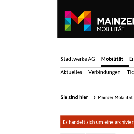
Hauptnavigation
Stadtwerke AG
Mobilität
E
Aktuelles
Verbindungen
Ti
Sie sind hier
Mainzer Mobilität
Es handelt sich um eine archiviert