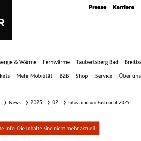
Metanavigation
Presse
Karriere
nergie & Wärme
Fern­wärme
Taubertsberg Bad
Breit­
ckets
Mehr Mobilität
B2B
Shop
Service
Über uns
2025
02
News
Infos rund um Fastnacht 2025
e Info. Die Inhalte sind nicht mehr aktuell.