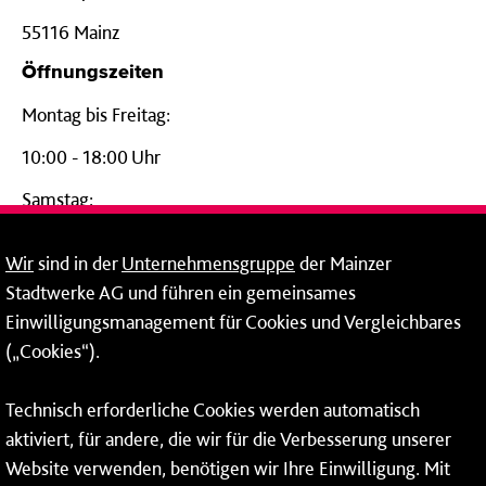
55116 Mainz
Öffnungszeiten
Montag bis Freitag:
10:00 - 18:00 Uhr
Samstag:
09:00 - 14:00 Uhr
Wir
sind in der
Unternehmensgruppe
der Mainzer
24-Stunden-Telefon*
Stadtwerke AG und führen ein gemeinsames
Einwilligungsmanagement für Cookies und Vergleichbares
06131 – 12 77 77
(„Cookies“).
Fax: 06131 – 12 66 66
Technisch erforderliche Cookies werden automatisch
aktiviert, für andere, die wir für die Verbesserung unserer
* Montags bis freitags bis 7 und ab 18 Uhr sowie an
Website verwenden, benötigen wir Ihre Einwilligung. Mit
Wochenenden und Feiertagen ganztags werden Ihre