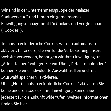
09:00 - 14:00 Uhr
Wir
sind in der
Unternehmensgruppe
der Mainzer
24-Stunden-Telefon*
Stadtwerke AG und führen ein gemeinsames
Einwilligungsmanagement für Cookies und Vergleichbares
06131 – 12 77 77
(„Cookies“).
Fax: 06131 – 12 66 66
Technisch erforderliche Cookies werden automatisch
aktiviert, für andere, die wir für die Verbesserung unserer
* Montags bis freitags bis 7 und ab 18 Uhr sowie an
Website verwenden, benötigen wir Ihre Einwilligung. Mit
Wochenenden und Feiertagen ganztags werden Ihre
„Alle erlauben“ willigen Sie ein. Über „Details einblenden“
Anrufe je nach Themenauswahl an ein Callcenter des
RMV oder von nextbike weitergeleitet. Dort erhalten Sie
können Sie eine individuelle Auswahl treffen und mit
ausschließlich Auskünfte zum Fahrplan bzw. zu
„Auswahl speichern“ aktivieren.
meinRad.
Über „Nur technisch erforderliche Cookies“ aktivieren Sie
keine anderen Cookies. Ihre Einwilligung können Sie
jederzeit für die Zukunft widerrufen. Weitere Informationen
finden Sie
hier
.