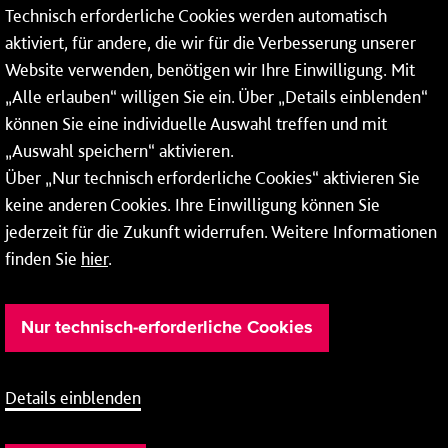
Technisch erforderliche Cookies werden automatisch
aktiviert, für andere, die wir für die Verbesserung unserer
* Montags bis freitags bis 7 und ab 18 Uhr sowie an
Website verwenden, benötigen wir Ihre Einwilligung. Mit
Wochenenden und Feiertagen ganztags werden Ihre
„Alle erlauben“ willigen Sie ein. Über „Details einblenden“
Anrufe je nach Themenauswahl an ein Callcenter des
RMV oder von nextbike weitergeleitet. Dort erhalten Sie
können Sie eine individuelle Auswahl treffen und mit
ausschließlich Auskünfte zum Fahrplan bzw. zu
„Auswahl speichern“ aktivieren.
meinRad.
Über „Nur technisch erforderliche Cookies“ aktivieren Sie
keine anderen Cookies. Ihre Einwilligung können Sie
jederzeit für die Zukunft widerrufen. Weitere Informationen
finden Sie
hier
.
Nur technisch-erforderliche Cookies
Details einblenden