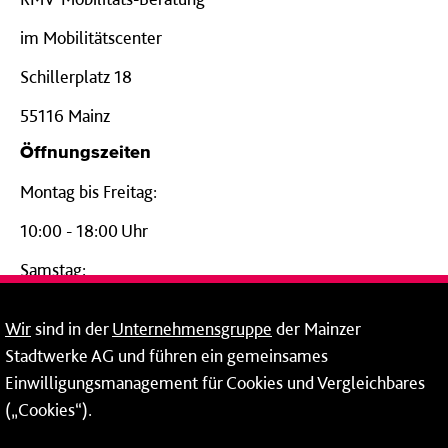
im Mobilitätscenter
Schillerplatz 18
55116 Mainz
Öffnungszeiten
Montag bis Freitag:
10:00 - 18:00 Uhr
Samstag:
09:00 - 14:00 Uhr
Wir
sind in der
Unternehmensgruppe
der Mainzer
24-Stunden-Telefon*
Stadtwerke AG und führen ein gemeinsames
Einwilligungsmanagement für Cookies und Vergleichbares
06131 – 12 77 77
(„Cookies“).
Fax: 06131 – 12 66 66