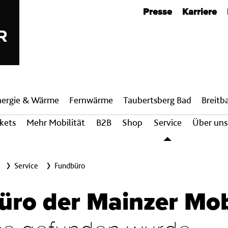
Metanavigation
Presse
Karriere
nergie & Wärme
Fern­wärme
Taubertsberg Bad
Breit­
ckets
Mehr Mobilität
B2B
Shop
Service
Über uns
Service
Fundbüro
ro der Mainzer Mobi