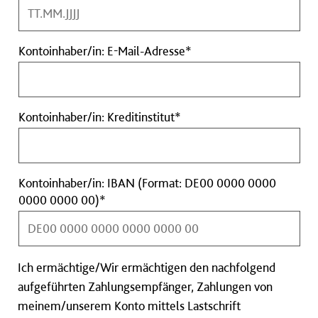
Geburtsdatum
Pflichtfeld
Kontoinhaber/in:
Kontoinhaber/in: E-Mail-Adresse*
E-
Mail-
Adresse
Kontoinhaber/in:
Kontoinhaber/in: Kreditinstitut*
Pflichtfeld
Kreditinstitut
Pflichtfeld
Kontoinhaber/in: IBAN (Format: DE00 0000 0000
Kontoinhaber/in:
0000 0000 00)*
IBAN
(Format:
DE00
Ich ermächtige/Wir ermächtigen den nachfolgend
0000
0000
aufgeführten Zahlungsempfänger, Zahlungen von
0000
meinem/unserem Konto mittels Lastschrift