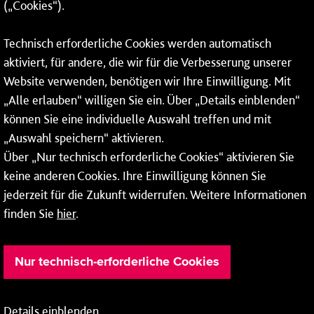
(„Cookies“).
Fax: 06131 – 12 66 66
Technisch erforderliche Cookies werden automatisch
aktiviert, für andere, die wir für die Verbesserung unserer
* Montags bis freitags bis 7 und ab 18 Uhr sowie an
Website verwenden, benötigen wir Ihre Einwilligung. Mit
Wochenenden und Feiertagen ganztags werden Ihre
„Alle erlauben“ willigen Sie ein. Über „Details einblenden“
Anrufe je nach Themenauswahl an ein Callcenter des
RMV oder von nextbike weitergeleitet. Dort erhalten Sie
können Sie eine individuelle Auswahl treffen und mit
ausschließlich Auskünfte zum Fahrplan bzw. zu
„Auswahl speichern“ aktivieren.
meinRad.
Über „Nur technisch erforderliche Cookies“ aktivieren Sie
keine anderen Cookies. Ihre Einwilligung können Sie
jederzeit für die Zukunft widerrufen. Weitere Informationen
finden Sie
hier
.
Nur technisch-erforderliche Cookies
Details einblenden