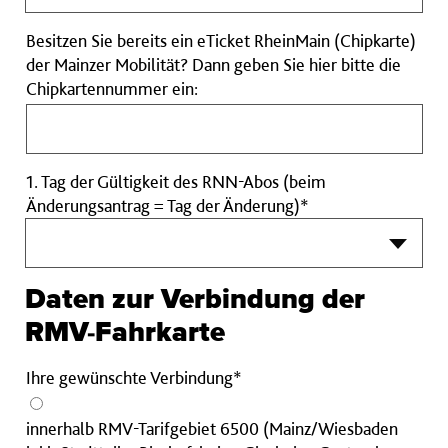
Besitzen Sie bereits ein eTicket RheinMain (Chipkarte)
der Mainzer Mobilität? Dann geben Sie hier bitte die
Besitzen
Chipkartennummer ein:
Sie
bereits
ein
1. Tag der Gültigkeit des RNN-Abos (beim
eTicket
Änderungsantrag = Tag der Änderung)*
RheinMain
(Chipkarte)
der
Mainzer
Daten zur Verbindung der
Mobilität?
Dann
RMV-Fahrkarte
geben
Sie
Ihre gewünschte Verbindung*
hier
bitte
innerhalb RMV-Tarifgebiet 6500 (Mainz/Wiesbaden
die