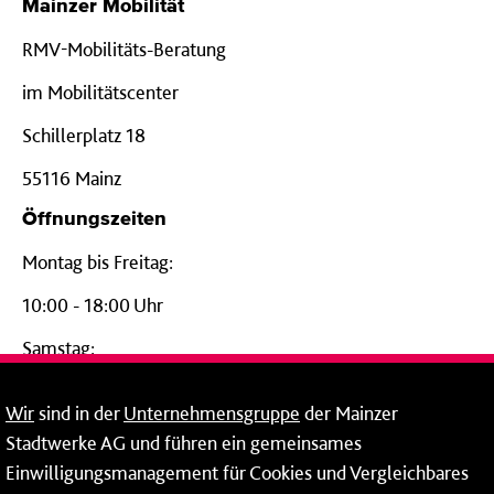
Mainzer Mobilität
RMV-Mobilitäts-Beratung
im Mobilitätscenter
Schillerplatz 18
55116 Mainz
Öffnungszeiten
Montag bis Freitag:
10:00 - 18:00 Uhr
Samstag:
09:00 - 14:00 Uhr
Wir
sind in der
Unternehmensgruppe
der Mainzer
24-Stunden-Telefon*
Stadtwerke AG und führen ein gemeinsames
Einwilligungsmanagement für Cookies und Vergleichbares
06131 – 12 77 77