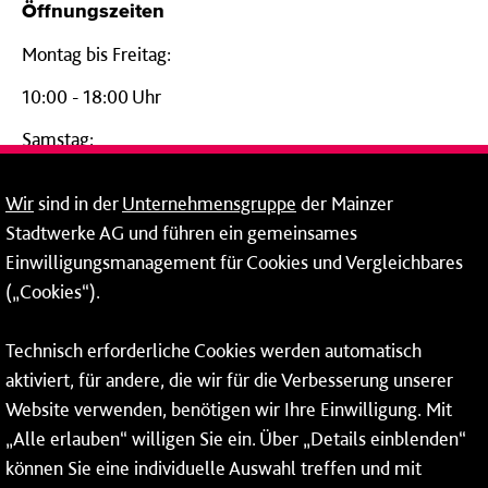
Öffnungszeiten
Montag bis Freitag:
10:00 - 18:00 Uhr
Samstag:
09:00 - 14:00 Uhr
Wir
sind in der
Unternehmensgruppe
der Mainzer
24-Stunden-Telefon*
Stadtwerke AG und führen ein gemeinsames
Einwilligungsmanagement für Cookies und Vergleichbares
06131 – 12 77 77
(„Cookies“).
Fax: 06131 – 12 66 66
Technisch erforderliche Cookies werden automatisch
aktiviert, für andere, die wir für die Verbesserung unserer
* Montags bis freitags bis 7 und ab 18 Uhr sowie an
Website verwenden, benötigen wir Ihre Einwilligung. Mit
Wochenenden und Feiertagen ganztags werden Ihre
„Alle erlauben“ willigen Sie ein. Über „Details einblenden“
Anrufe je nach Themenauswahl an ein Callcenter des
RMV oder von nextbike weitergeleitet. Dort erhalten Sie
können Sie eine individuelle Auswahl treffen und mit