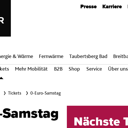
Metanavigation
Presse
Karriere
nergie & Wärme
Fern­wärme
Taubertsberg Bad
Breit­
ckets
Mehr Mobilität
B2B
Shop
Service
Über uns
Tickets
0-Euro-Samstag
o-Samstag
Nächste 