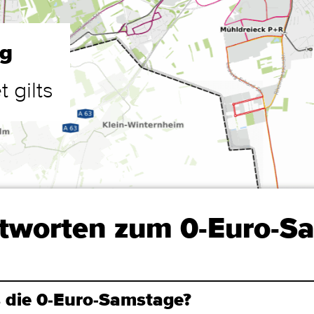
ag
 gilts
tworten zum 0-Euro-S
 die 0-Euro-Samstage?