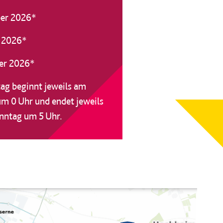
ber 2026*
r 2026*
er 2026*
ag beginnt jeweils am
m 0 Uhr und endet jeweils
nntag um 5 Uhr.