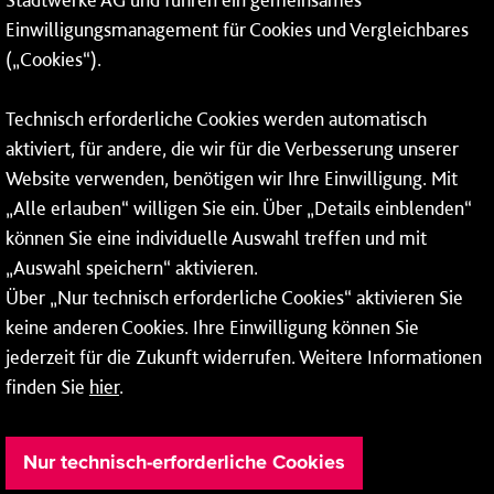
Einwilligungsmanagement für Cookies und Vergleichbares
06131 – 12 77 77
(„Cookies“).
Fax: 06131 – 12 66 66
Technisch erforderliche Cookies werden automatisch
aktiviert, für andere, die wir für die Verbesserung unserer
* Montags bis freitags bis 7 und ab 18 Uhr sowie an
Website verwenden, benötigen wir Ihre Einwilligung. Mit
Wochenenden und Feiertagen ganztags werden Ihre
„Alle erlauben“ willigen Sie ein. Über „Details einblenden“
Anrufe je nach Themenauswahl an ein Callcenter des
RMV oder von nextbike weitergeleitet. Dort erhalten Sie
können Sie eine individuelle Auswahl treffen und mit
ausschließlich Auskünfte zum Fahrplan bzw. zu
„Auswahl speichern“ aktivieren.
meinRad.
Über „Nur technisch erforderliche Cookies“ aktivieren Sie
keine anderen Cookies. Ihre Einwilligung können Sie
jederzeit für die Zukunft widerrufen. Weitere Informationen
finden Sie
hier
.
Nur technisch-erforderliche Cookies