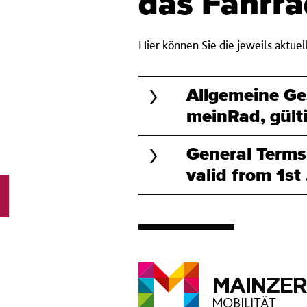
das Fahrr
Hier können Sie die jeweils aktu
Allgemeine Ge
meinRad, gült
General Terms
valid from 1s