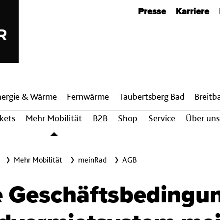
Metanavigation
Presse
Karriere
nergie & Wärme
Fern­wärme
Taubertsberg Bad
Breit­
ckets
Mehr Mobilität
B2B
Shop
Service
Über uns
Mehr Mobilität
meinRad
AGB
e Geschäftsbedingun