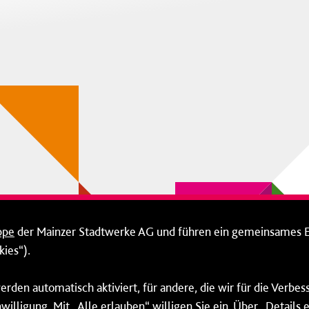
ppe
der Mainzer Stadtwerke AG und führen ein gemeinsames 
ies“).
erden automatisch aktiviert, für andere, die wir für die Verbe
willigung. Mit „Alle erlauben“ willigen Sie ein. Über „Details