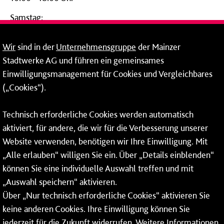
Samstag:
09:00 - 14:00 Uhr
Wir
sind in der
Unternehmensgruppe
der Mainzer
24-Stunden-Telefon*
Stadtwerke AG und führen ein gemeinsames
Einwilligungsmanagement für Cookies und Vergleichbares
06131 – 12 77 77
(„Cookies“).
Fax: 06131 – 12 66 66
Technisch erforderliche Cookies werden automatisch
aktiviert, für andere, die wir für die Verbesserung unserer
* Montags bis freitags bis 7 und ab 18 Uhr sowie an
Website verwenden, benötigen wir Ihre Einwilligung. Mit
Wochenenden und Feiertagen ganztags werden Ihre
„Alle erlauben“ willigen Sie ein. Über „Details einblenden“
Anrufe je nach Themenauswahl an ein Callcenter des
RMV oder von nextbike weitergeleitet. Dort erhalten Sie
können Sie eine individuelle Auswahl treffen und mit
ausschließlich Auskünfte zum Fahrplan bzw. zu
„Auswahl speichern“ aktivieren.
meinRad.
Über „Nur technisch erforderliche Cookies“ aktivieren Sie
keine anderen Cookies. Ihre Einwilligung können Sie
jederzeit für die Zukunft widerrufen. Weitere Informationen