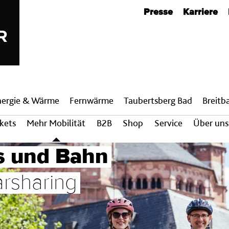
Metanavigation
Presse
Karriere
nergie & Wärme
Fern­wärme
Taubertsberg Bad
Breit­
ckets
Mehr Mobilität
B2B
Shop
Service
Über uns
s und Bahn
rsharing