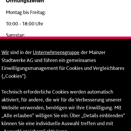
Öffnungszeiten
Montag bis Freitag:
10:00 - 18:00 Uhr
Samstag:
09:00 - 14:00 Uhr
Wir
sind in der
Unternehmensgruppe
der Mainzer
24-Stunden-Telefon*
Stadtwerke AG und führen ein gemeinsames
Einwilligungsmanagement für Cookies und Vergleichbares
06131 – 12 77 77
(„Cookies“).
Fax: 06131 – 12 66 66
Technisch erforderliche Cookies werden automatisch
aktiviert, für andere, die wir für die Verbesserung unserer
* Montags bis freitags bis 7 und ab 18 Uhr sowie an
Website verwenden, benötigen wir Ihre Einwilligung. Mit
Wochenenden und Feiertagen ganztags werden Ihre
„Alle erlauben“ willigen Sie ein. Über „Details einblenden“
Anrufe je nach Themenauswahl an ein Callcenter des
RMV oder von nextbike weitergeleitet. Dort erhalten Sie
können Sie eine individuelle Auswahl treffen und mit
ausschließlich Auskünfte zum Fahrplan bzw. zu