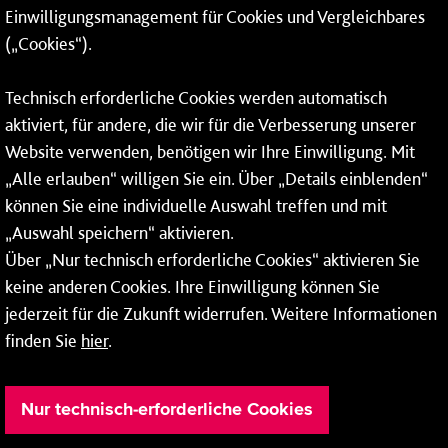
Einwilligungsmanagement für Cookies und Vergleichbares
06131 – 12 77 77
(„Cookies“).
Fax: 06131 – 12 66 66
Technisch erforderliche Cookies werden automatisch
aktiviert, für andere, die wir für die Verbesserung unserer
* Montags bis freitags bis 7 und ab 18 Uhr sowie an
Website verwenden, benötigen wir Ihre Einwilligung. Mit
Wochenenden und Feiertagen ganztags werden Ihre
„Alle erlauben“ willigen Sie ein. Über „Details einblenden“
Anrufe je nach Themenauswahl an ein Callcenter des
RMV oder von nextbike weitergeleitet. Dort erhalten Sie
können Sie eine individuelle Auswahl treffen und mit
ausschließlich Auskünfte zum Fahrplan bzw. zu
„Auswahl speichern“ aktivieren.
meinRad.
Über „Nur technisch erforderliche Cookies“ aktivieren Sie
keine anderen Cookies. Ihre Einwilligung können Sie
jederzeit für die Zukunft widerrufen. Weitere Informationen
finden Sie
hier
.
Nur technisch-erforderliche Cookies