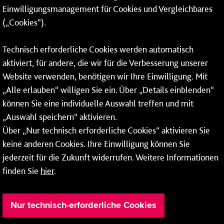
Einwilligungsmanagement für Cookies und Vergleichbares
06131 – 12 77 77
(„Cookies“).
Fax: 06131 – 12 66 66
Technisch erforderliche Cookies werden automatisch
aktiviert, für andere, die wir für die Verbesserung unserer
* Montags bis freitags bis 7 und ab 18 Uhr sowie an
Website verwenden, benötigen wir Ihre Einwilligung. Mit
Wochenenden und Feiertagen ganztags werden Ihre
„Alle erlauben“ willigen Sie ein. Über „Details einblenden“
Anrufe je nach Themenauswahl an ein Callcenter des
RMV oder von nextbike weitergeleitet. Dort erhalten Sie
können Sie eine individuelle Auswahl treffen und mit
ausschließlich Auskünfte zum Fahrplan bzw. zu
„Auswahl speichern“ aktivieren.
meinRad.
Über „Nur technisch erforderliche Cookies“ aktivieren Sie
keine anderen Cookies. Ihre Einwilligung können Sie
jederzeit für die Zukunft widerrufen. Weitere Informationen
finden Sie
hier
.
Nur technisch-erforderliche Cookies