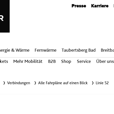
Metanavigation
Presse
Karriere
nergie & Wärme
Fern­wärme
Taubertsberg Bad
Breit­
ckets
Mehr Mobilität
B2B
Shop
Service
Über uns
Verbindungen
Alle Fahrpläne auf einen Blick
Linie 52