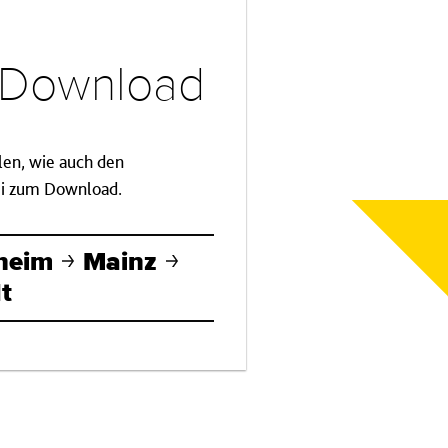
d Download
llen, wie auch den
tei zum Download.
nheim
Mainz
t