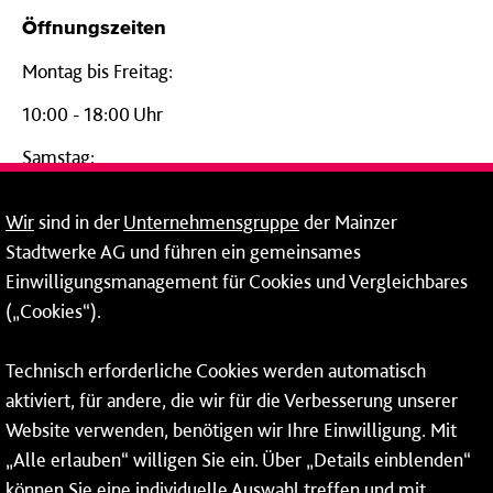
Öffnungszeiten
Montag bis Freitag:
10:00 - 18:00 Uhr
Samstag:
09:00 - 14:00 Uhr
Wir
sind in der
Unternehmensgruppe
der Mainzer
24-Stunden-Telefon*
Stadtwerke AG und führen ein gemeinsames
Einwilligungsmanagement für Cookies und Vergleichbares
06131 – 12 77 77
(„Cookies“).
Fax: 06131 – 12 66 66
Technisch erforderliche Cookies werden automatisch
aktiviert, für andere, die wir für die Verbesserung unserer
* Montags bis freitags bis 7 und ab 18 Uhr sowie an
Website verwenden, benötigen wir Ihre Einwilligung. Mit
Wochenenden und Feiertagen ganztags werden Ihre
„Alle erlauben“ willigen Sie ein. Über „Details einblenden“
Anrufe je nach Themenauswahl an ein Callcenter des
RMV oder von nextbike weitergeleitet. Dort erhalten Sie
können Sie eine individuelle Auswahl treffen und mit