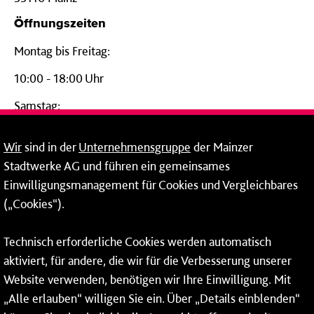
Öffnungszeiten
Montag bis Freitag:
10:00 - 18:00 Uhr
Samstag:
09:00 - 14:00 Uhr
Wir
sind in der
Unternehmensgruppe
der Mainzer
24-Stunden-Telefon*
Stadtwerke AG und führen ein gemeinsames
Einwilligungsmanagement für Cookies und Vergleichbares
06131 – 12 77 77
(„Cookies“).
Fax: 06131 – 12 66 66
Technisch erforderliche Cookies werden automatisch
aktiviert, für andere, die wir für die Verbesserung unserer
* Montags bis freitags bis 7 und ab 18 Uhr sowie an
Website verwenden, benötigen wir Ihre Einwilligung. Mit
Wochenenden und Feiertagen ganztags werden Ihre
„Alle erlauben“ willigen Sie ein. Über „Details einblenden“
Anrufe je nach Themenauswahl an ein Callcenter des