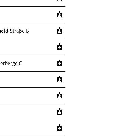
eld-Straße B
herberge C