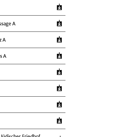
ssage A
z A
s A
 Jüdischer Friedhof