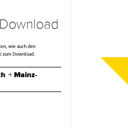
d Download
llen, wie auch den
tei zum Download.
ch
Mainz-