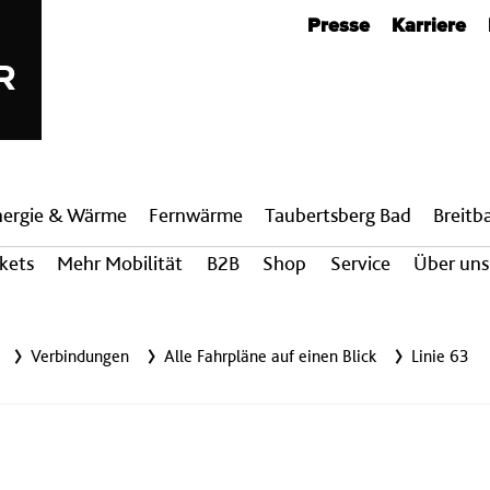
Metanavigation
Presse
Karriere
nergie & Wärme
Fern­wärme
Taubertsberg Bad
Breit­
ckets
Mehr Mobilität
B2B
Shop
Service
Über uns
Verbindungen
Alle Fahrpläne auf einen Blick
Linie 63