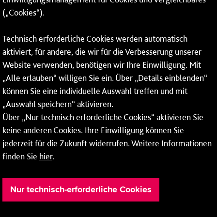
06131 – 12 77 77
(„Cookies“).
Fax: 06131 – 12 66 66
Technisch erforderliche Cookies werden automatisch
aktiviert, für andere, die wir für die Verbesserung unserer
* Montags bis freitags bis 7 und ab 18 Uhr sowie an
Website verwenden, benötigen wir Ihre Einwilligung. Mit
Wochenenden und Feiertagen ganztags werden Ihre
„Alle erlauben“ willigen Sie ein. Über „Details einblenden“
Anrufe je nach Themenauswahl an ein Callcenter des
RMV oder von nextbike weitergeleitet. Dort erhalten Sie
können Sie eine individuelle Auswahl treffen und mit
ausschließlich Auskünfte zum Fahrplan bzw. zu
„Auswahl speichern“ aktivieren.
meinRad.
Über „Nur technisch erforderliche Cookies“ aktivieren Sie
keine anderen Cookies. Ihre Einwilligung können Sie
jederzeit für die Zukunft widerrufen. Weitere Informationen
finden Sie
hier
.
Nur technisch-erforderliche Cookies