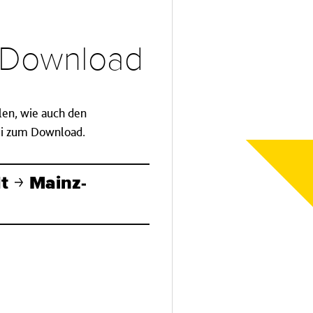
d Download
llen, wie auch den
tei zum Download.
dt
Mainz-