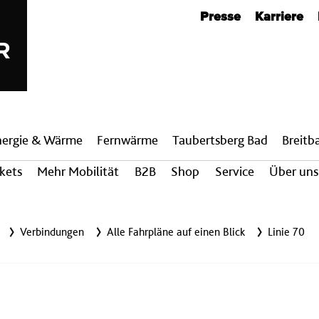
Metanavigation
Presse
Karriere
nergie & Wärme
Fern­wärme
Taubertsberg Bad
Breit­
ckets
Mehr Mobilität
B2B
Shop
Service
Über uns
Verbindungen
Alle Fahrpläne auf einen Blick
Linie 70