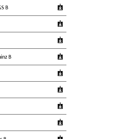
GS B
inz B
s B