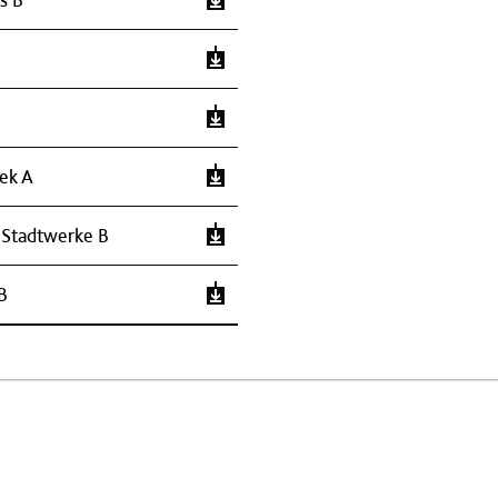
hek A
 Stadtwerke B
B