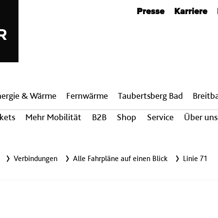
Metanavigation
Presse
Karriere
nergie & Wärme
Fern­wärme
Taubertsberg Bad
Breit­
ckets
Mehr Mobilität
B2B
Shop
Service
Über uns
Verbindungen
Alle Fahrpläne auf einen Blick
Linie 71