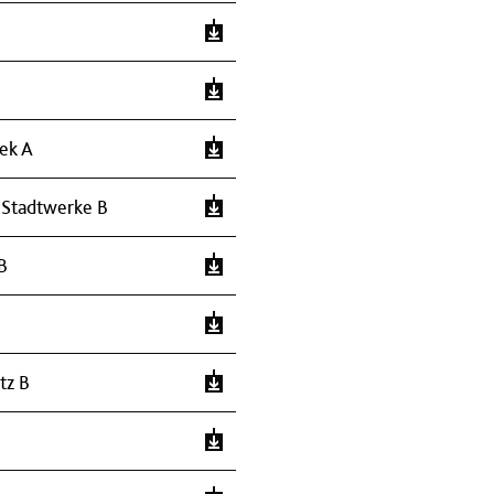
hek A
 Stadtwerke B
B
tz B