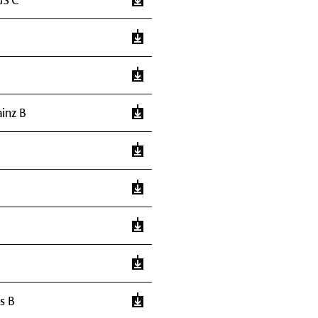
inz B
s B