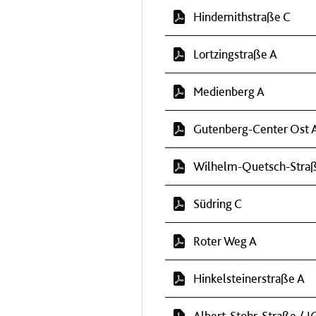
Hindemithstraße C
Lortzingstraße A
Medienberg A
Gutenberg-Center Ost 
Wilhelm-Quetsch-Stra
Südring C
Roter Weg A
Hinkelsteinerstraße A
Albert-Stohr-Straße / I