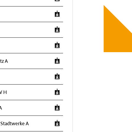
tz A
W H
A
 Stadtwerke A