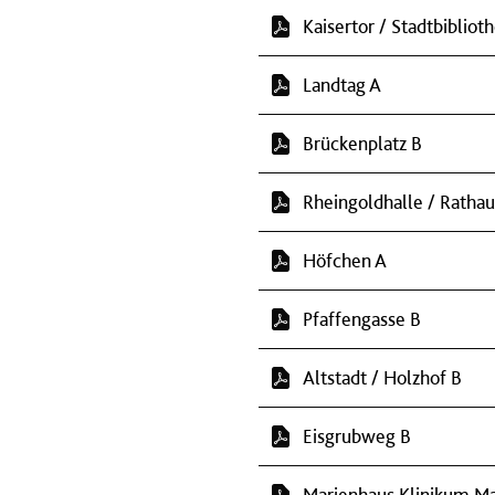
Kaisertor / Stadtbibliot
Landtag A
Brückenplatz B
Rheingoldhalle / Rathau
Höfchen A
Pfaffengasse B
Altstadt / Holzhof B
Eisgrubweg B
Marienhaus Klinikum Ma