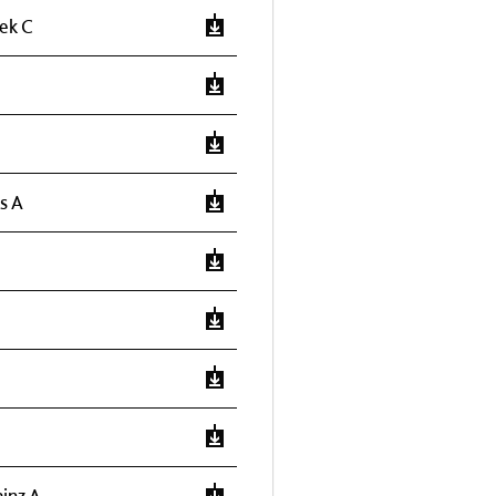
hek C
s A
inz A