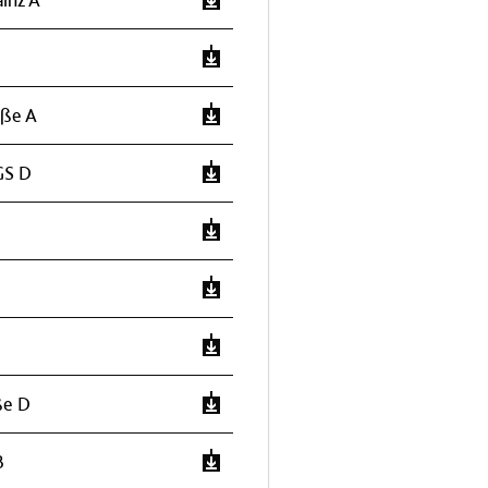
aße A
GS D
ße D
B