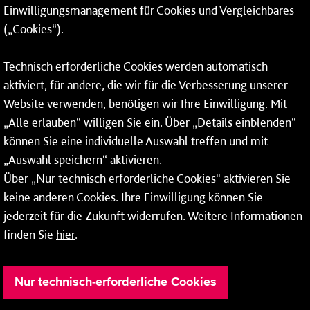
Einwilligungsmanagement für Cookies und Vergleichbares
06131 – 12 77 77
(„Cookies“).
Fax: 06131 – 12 66 66
Technisch erforderliche Cookies werden automatisch
aktiviert, für andere, die wir für die Verbesserung unserer
* Montags bis freitags bis 7 und ab 18 Uhr sowie an
Website verwenden, benötigen wir Ihre Einwilligung. Mit
Wochenenden und Feiertagen ganztags werden Ihre
„Alle erlauben“ willigen Sie ein. Über „Details einblenden“
Anrufe je nach Themenauswahl an ein Callcenter des
RMV oder von nextbike weitergeleitet. Dort erhalten Sie
können Sie eine individuelle Auswahl treffen und mit
ausschließlich Auskünfte zum Fahrplan bzw. zu
„Auswahl speichern“ aktivieren.
meinRad.
Über „Nur technisch erforderliche Cookies“ aktivieren Sie
keine anderen Cookies. Ihre Einwilligung können Sie
jederzeit für die Zukunft widerrufen. Weitere Informationen
finden Sie
hier
.
Nur technisch-erforderliche Cookies