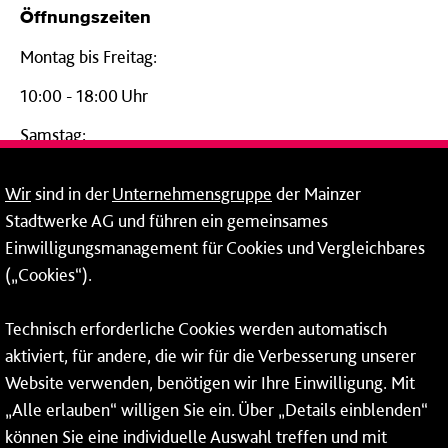
Öffnungszeiten
Montag bis Freitag:
10:00 - 18:00 Uhr
Samstag:
09:00 - 14:00 Uhr
Wir
sind in der
Unternehmensgruppe
der Mainzer
24-Stunden-Telefon*
Stadtwerke AG und führen ein gemeinsames
Einwilligungsmanagement für Cookies und Vergleichbares
06131 – 12 77 77
(„Cookies“).
Fax: 06131 – 12 66 66
Technisch erforderliche Cookies werden automatisch
aktiviert, für andere, die wir für die Verbesserung unserer
* Montags bis freitags bis 7 und ab 18 Uhr sowie an
Website verwenden, benötigen wir Ihre Einwilligung. Mit
Wochenenden und Feiertagen ganztags werden Ihre
„Alle erlauben“ willigen Sie ein. Über „Details einblenden“
Anrufe je nach Themenauswahl an ein Callcenter des
RMV oder von nextbike weitergeleitet. Dort erhalten Sie
können Sie eine individuelle Auswahl treffen und mit