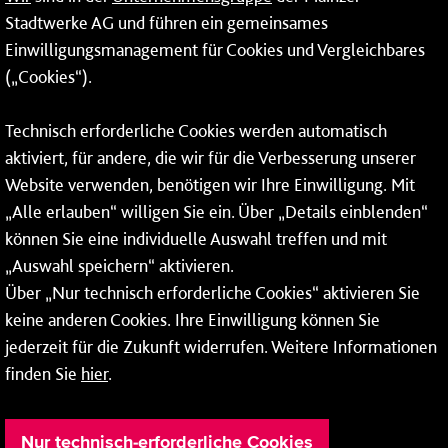
24-Stunden-Telefon*
Stadtwerke AG und führen ein gemeinsames
Einwilligungsmanagement für Cookies und Vergleichbares
06131 – 12 77 77
(„Cookies“).
Fax: 06131 – 12 66 66
Technisch erforderliche Cookies werden automatisch
aktiviert, für andere, die wir für die Verbesserung unserer
* Montags bis freitags bis 7 und ab 18 Uhr sowie an
Website verwenden, benötigen wir Ihre Einwilligung. Mit
Wochenenden und Feiertagen ganztags werden Ihre
„Alle erlauben“ willigen Sie ein. Über „Details einblenden“
Anrufe je nach Themenauswahl an ein Callcenter des
RMV oder von nextbike weitergeleitet. Dort erhalten Sie
können Sie eine individuelle Auswahl treffen und mit
ausschließlich Auskünfte zum Fahrplan bzw. zu
„Auswahl speichern“ aktivieren.
meinRad.
Über „Nur technisch erforderliche Cookies“ aktivieren Sie
keine anderen Cookies. Ihre Einwilligung können Sie
jederzeit für die Zukunft widerrufen. Weitere Informationen
finden Sie
hier
.
Nur technisch-erforderliche Cookies