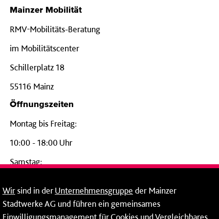
Mainzer Mobilität
RMV-Mobilitäts-Beratung
im Mobilitätscenter
Schillerplatz 18
55116 Mainz
Öffnungszeiten
Montag bis Freitag:
10:00 - 18:00 Uhr
Samstag:
09:00 - 14:00 Uhr
Wir
sind in der
Unternehmensgruppe
der Mainzer
24-Stunden-Telefon*
Stadtwerke AG und führen ein gemeinsames
Einwilligungsmanagement für Cookies und Vergleichbares
06131 – 12 77 77