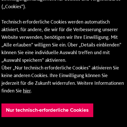
(„Cookies“).
Fax: 06131 – 12 66 66
Technisch erforderliche Cookies werden automatisch
aktiviert, für andere, die wir für die Verbesserung unserer
* Montags bis freitags bis 7 und ab 18 Uhr sowie an
Website verwenden, benötigen wir Ihre Einwilligung. Mit
Wochenenden und Feiertagen ganztags werden Ihre
„Alle erlauben“ willigen Sie ein. Über „Details einblenden“
Anrufe je nach Themenauswahl an ein Callcenter des
RMV oder von nextbike weitergeleitet. Dort erhalten Sie
können Sie eine individuelle Auswahl treffen und mit
ausschließlich Auskünfte zum Fahrplan bzw. zu
„Auswahl speichern“ aktivieren.
meinRad.
Über „Nur technisch erforderliche Cookies“ aktivieren Sie
keine anderen Cookies. Ihre Einwilligung können Sie
jederzeit für die Zukunft widerrufen. Weitere Informationen
finden Sie
hier
.
Nur technisch-erforderliche Cookies