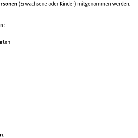
Personen
(Erwachsene oder Kinder) mitgenommen werden.
n:
arten
n: