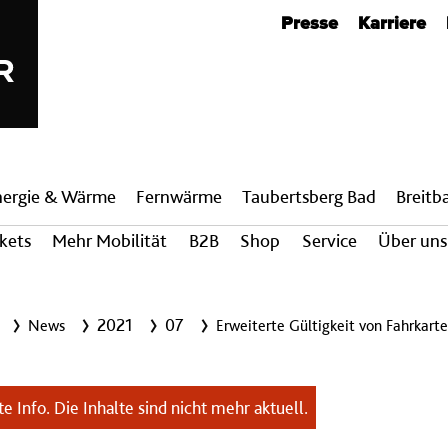
Metanavigation
Presse
Karriere
nergie & Wärme
Fern­wärme
Taubertsberg Bad
Breit­
ckets
Mehr Mobilität
B2B
Shop
Service
Über uns
2021
07
News
Erweiterte Gültigkeit von Fahrkart
e Info. Die Inhalte sind nicht mehr aktuell.