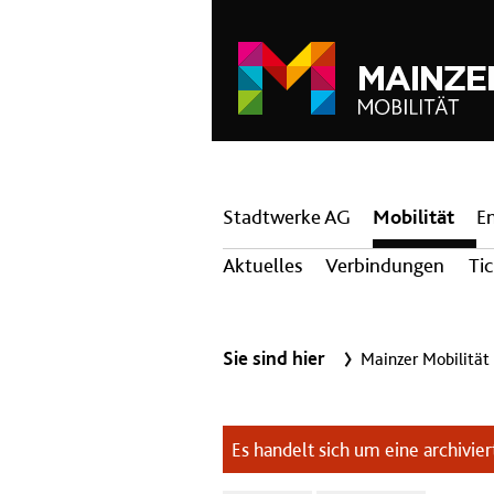
Hauptnavigation
Stadtwerke AG
Mobilität
E
Aktuelles
Verbindungen
Ti
Sie sind hier
Mainzer Mobilität
Es handelt sich um eine archiviert