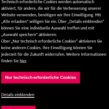
Technisch erforderliche Cookies werden automatisch
aktiviert, für andere, die wir für die Verbesserung unserer
* Montags bis freitags bis 7 und ab 18 Uhr sowie an
Website verwenden, benötigen wir Ihre Einwilligung. Mit
Wochenenden und Feiertagen ganztags werden Ihre
„Alle erlauben“ willigen Sie ein. Über „Details einblenden“
Anrufe je nach Themenauswahl an ein Callcenter des
RMV oder von nextbike weitergeleitet. Dort erhalten Sie
können Sie eine individuelle Auswahl treffen und mit
ausschließlich Auskünfte zum Fahrplan bzw. zu
„Auswahl speichern“ aktivieren.
meinRad.
Über „Nur technisch erforderliche Cookies“ aktivieren Sie
keine anderen Cookies. Ihre Einwilligung können Sie
jederzeit für die Zukunft widerrufen. Weitere Informationen
finden Sie
hier
.
Nur technisch-erforderliche Cookies
Details einblenden
Barrierefreiheit
Cookie-Einstellung
Impressum