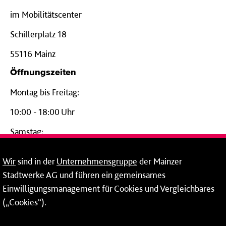
im Mobilitätscenter
Schillerplatz 18
55116 Mainz
Öffnungszeiten
Montag bis Freitag:
10:00 - 18:00 Uhr
Samstag:
09:00 - 14:00 Uhr
Wir
sind in der
Unternehmensgruppe
der Mainzer
24-Stunden-Telefon*
Stadtwerke AG und führen ein gemeinsames
Einwilligungsmanagement für Cookies und Vergleichbares
06131 – 12 77 77
(„Cookies“).
Fax: 06131 – 12 66 66