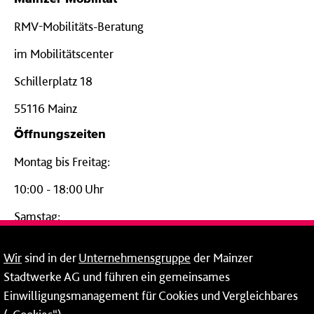
RMV-Mobilitäts-Beratung
im Mobilitätscenter
Schillerplatz 18
55116 Mainz
Öffnungszeiten
Montag bis Freitag:
10:00 - 18:00 Uhr
Samstag:
09:00 - 14:00 Uhr
Wir
sind in der
Unternehmensgruppe
der Mainzer
24-Stunden-Telefon*
Stadtwerke AG und führen ein gemeinsames
Einwilligungsmanagement für Cookies und Vergleichbares
06131 – 12 77 77