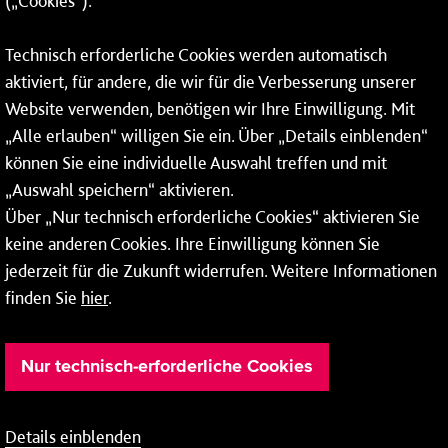
(„Cookies“).
Fax: 06131 – 12 66 66
Technisch erforderliche Cookies werden automatisch
aktiviert, für andere, die wir für die Verbesserung unserer
* Montags bis freitags bis 7 und ab 18 Uhr sowie an
Website verwenden, benötigen wir Ihre Einwilligung. Mit
Wochenenden und Feiertagen ganztags werden Ihre
„Alle erlauben“ willigen Sie ein. Über „Details einblenden“
Anrufe je nach Themenauswahl an ein Callcenter des
RMV oder von nextbike weitergeleitet. Dort erhalten Sie
können Sie eine individuelle Auswahl treffen und mit
ausschließlich Auskünfte zum Fahrplan bzw. zu
„Auswahl speichern“ aktivieren.
meinRad.
Über „Nur technisch erforderliche Cookies“ aktivieren Sie
keine anderen Cookies. Ihre Einwilligung können Sie
jederzeit für die Zukunft widerrufen. Weitere Informationen
finden Sie
hier
.
Nur technisch-erforderliche Cookies
Details einblenden