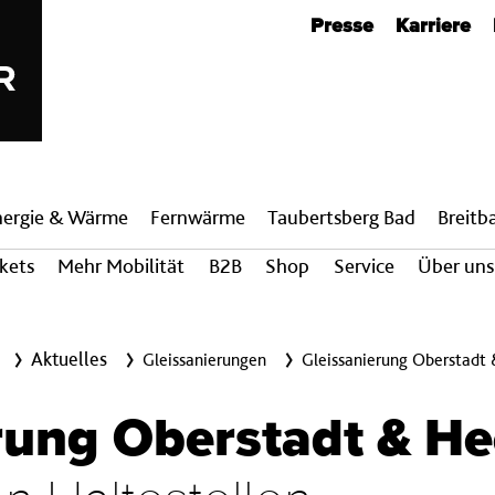
Metanavigation
Presse
Karriere
nergie & Wärme
Fern­wärme
Taubertsberg Bad
Breit­
ckets
Mehr Mobilität
B2B
Shop
Service
Über uns
Aktuelles
Gleissanierungen
Gleissanierung Oberstadt
rung Oberstadt & H