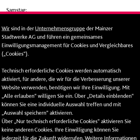
Samstag:
09:00 - 14:00 Uhr
Wir
sind in der
Unternehmensgruppe
der Mainzer
24-Stunden-Telefon*
Stadtwerke AG und führen ein gemeinsames
Einwilligungsmanagement für Cookies und Vergleichbares
06131 – 12 77 77
(„Cookies“).
Fax: 06131 – 12 66 66
Technisch erforderliche Cookies werden automatisch
aktiviert, für andere, die wir für die Verbesserung unserer
* Montags bis freitags bis 7 und ab 18 Uhr sowie an
Website verwenden, benötigen wir Ihre Einwilligung. Mit
Wochenenden und Feiertagen ganztags werden Ihre
„Alle erlauben“ willigen Sie ein. Über „Details einblenden“
Anrufe je nach Themenauswahl an ein Callcenter des
RMV oder von nextbike weitergeleitet. Dort erhalten Sie
können Sie eine individuelle Auswahl treffen und mit
ausschließlich Auskünfte zum Fahrplan bzw. zu
„Auswahl speichern“ aktivieren.
meinRad.
Über „Nur technisch erforderliche Cookies“ aktivieren Sie
keine anderen Cookies. Ihre Einwilligung können Sie
jederzeit für die Zukunft widerrufen. Weitere Informationen