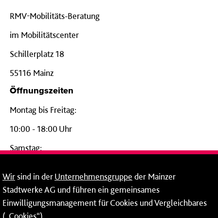
RMV-Mobilitäts-Beratung
im Mobilitätscenter
Schillerplatz 18
55116 Mainz
Öffnungszeiten
Montag bis Freitag:
10:00 - 18:00 Uhr
Samstag:
09:00 - 14:00 Uhr
Wir
sind in der
Unternehmensgruppe
der Mainzer
24-Stunden-Telefon*
Stadtwerke AG und führen ein gemeinsames
Einwilligungsmanagement für Cookies und Vergleichbares
06131 – 12 77 77
(„Cookies“).