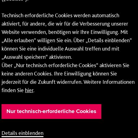
Fax: 06131 – 12 66 66
Technisch erforderliche Cookies werden automatisch
aktiviert, für andere, die wir für die Verbesserung unserer
* Montags bis freitags bis 7 und ab 18 Uhr sowie an
Website verwenden, benötigen wir Ihre Einwilligung. Mit
Wochenenden und Feiertagen ganztags werden Ihre
„Alle erlauben“ willigen Sie ein. Über „Details einblenden“
Anrufe je nach Themenauswahl an ein Callcenter des
RMV oder von nextbike weitergeleitet. Dort erhalten Sie
können Sie eine individuelle Auswahl treffen und mit
ausschließlich Auskünfte zum Fahrplan bzw. zu
„Auswahl speichern“ aktivieren.
meinRad.
Über „Nur technisch erforderliche Cookies“ aktivieren Sie
keine anderen Cookies. Ihre Einwilligung können Sie
jederzeit für die Zukunft widerrufen. Weitere Informationen
finden Sie
hier
.
Nur technisch-erforderliche Cookies
Details einblenden