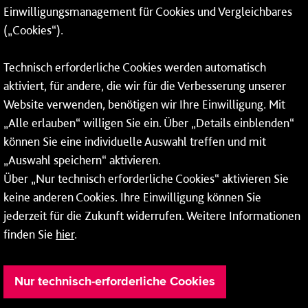
Einwilligungsmanagement für Cookies und Vergleichbares
06131 – 12 77 77
(„Cookies“).
Fax: 06131 – 12 66 66
Technisch erforderliche Cookies werden automatisch
aktiviert, für andere, die wir für die Verbesserung unserer
* Montags bis freitags bis 7 und ab 18 Uhr sowie an
Website verwenden, benötigen wir Ihre Einwilligung. Mit
Wochenenden und Feiertagen ganztags werden Ihre
„Alle erlauben“ willigen Sie ein. Über „Details einblenden“
Anrufe je nach Themenauswahl an ein Callcenter des
RMV oder von nextbike weitergeleitet. Dort erhalten Sie
können Sie eine individuelle Auswahl treffen und mit
ausschließlich Auskünfte zum Fahrplan bzw. zu
„Auswahl speichern“ aktivieren.
meinRad.
Über „Nur technisch erforderliche Cookies“ aktivieren Sie
keine anderen Cookies. Ihre Einwilligung können Sie
jederzeit für die Zukunft widerrufen. Weitere Informationen
finden Sie
hier
.
Nur technisch-erforderliche Cookies