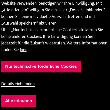
Website verwenden, benötigen wir Ihre Einwilligung. Mit
Wochenenden und Feiertagen ganztags werden Ihre
„Alle erlauben“ willigen Sie ein. Über „Details einblenden“
Anrufe je nach Themenauswahl an ein Callcenter des
RMV oder von nextbike weitergeleitet. Dort erhalten Sie
können Sie eine individuelle Auswahl treffen und mit
ausschließlich Auskünfte zum Fahrplan bzw. zu
„Auswahl speichern“ aktivieren.
meinRad.
Über „Nur technisch erforderliche Cookies“ aktivieren Sie
keine anderen Cookies. Ihre Einwilligung können Sie
jederzeit für die Zukunft widerrufen. Weitere Informationen
finden Sie
hier
.
Nur technisch-erforderliche Cookies
Details einblenden
Barrierefreiheit
Cookie-Einstellung
Impressum
Alle erlauben
Datenschutz