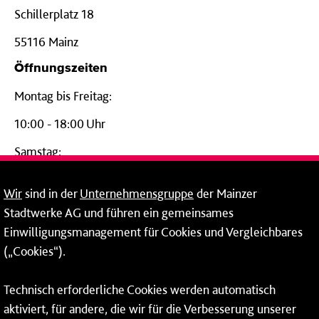
Schillerplatz 18
55116 Mainz
Öffnungszeiten
Montag bis Freitag:
10:00 - 18:00 Uhr
Samstag:
09:00 - 14:00 Uhr
Wir
sind in der
Unternehmensgruppe
der Mainzer
24-Stunden-Telefon*
Stadtwerke AG und führen ein gemeinsames
Einwilligungsmanagement für Cookies und Vergleichbares
06131 – 12 77 77
(„Cookies“).
Fax: 06131 – 12 66 66
Technisch erforderliche Cookies werden automatisch
aktiviert, für andere, die wir für die Verbesserung unserer
* Montags bis freitags bis 7 und ab 18 Uhr sowie an