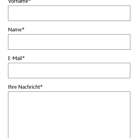
Vorname
Vorname*
Pflichtfeld
Name
Name*
Pflichtfeld
E-
E-Mail*
Mail
Pflichtfeld
Ihre
Ihre Nachricht*
Nachricht
Pflichtfeld