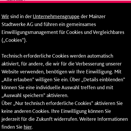
09:00 - 14:00 Uhr
Wir
sind in der
Unternehmensgruppe
der Mainzer
24-Stunden-Telefon*
Stadtwerke AG und führen ein gemeinsames
Einwilligungsmanagement für Cookies und Vergleichbares
06131 – 12 77 77
(„Cookies“).
Fax: 06131 – 12 66 66
Technisch erforderliche Cookies werden automatisch
aktiviert, für andere, die wir für die Verbesserung unserer
* Montags bis freitags bis 7 und ab 18 Uhr sowie an
Website verwenden, benötigen wir Ihre Einwilligung. Mit
Wochenenden und Feiertagen ganztags werden Ihre
„Alle erlauben“ willigen Sie ein. Über „Details einblenden“
Anrufe je nach Themenauswahl an ein Callcenter des
RMV oder von nextbike weitergeleitet. Dort erhalten Sie
können Sie eine individuelle Auswahl treffen und mit
ausschließlich Auskünfte zum Fahrplan bzw. zu
„Auswahl speichern“ aktivieren.
meinRad.
Über „Nur technisch erforderliche Cookies“ aktivieren Sie
keine anderen Cookies. Ihre Einwilligung können Sie
jederzeit für die Zukunft widerrufen. Weitere Informationen
finden Sie
hier
.