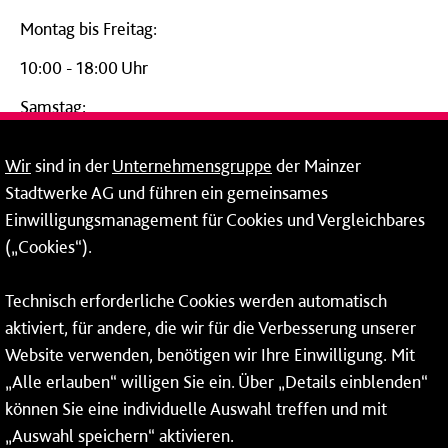
Montag bis Freitag:
10:00 - 18:00 Uhr
Samstag:
09:00 - 14:00 Uhr
Wir
sind in der
Unternehmensgruppe
der Mainzer
24-Stunden-Telefon*
Stadtwerke AG und führen ein gemeinsames
Einwilligungsmanagement für Cookies und Vergleichbares
06131 – 12 77 77
(„Cookies“).
Fax: 06131 – 12 66 66
Technisch erforderliche Cookies werden automatisch
aktiviert, für andere, die wir für die Verbesserung unserer
* Montags bis freitags bis 7 und ab 18 Uhr sowie an
Website verwenden, benötigen wir Ihre Einwilligung. Mit
Wochenenden und Feiertagen ganztags werden Ihre
„Alle erlauben“ willigen Sie ein. Über „Details einblenden“
Anrufe je nach Themenauswahl an ein Callcenter des
RMV oder von nextbike weitergeleitet. Dort erhalten Sie
können Sie eine individuelle Auswahl treffen und mit
ausschließlich Auskünfte zum Fahrplan bzw. zu
„Auswahl speichern“ aktivieren.